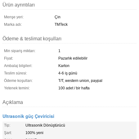
Ürün ayrıntıları
Menşe yeri:
Çin
Marka adı:
TMTeck
Ödeme & teslimat koşulları
Min sipariş miktarı:
1
Fiyat:
Pazarlık edilebilir
Ambalaj bilgileri:
Karton
Teslim süresi:
4-6 iş günü
Ödeme koşulları:
T/T, western union, paypal
Yetenek temini:
100 adet / bir hafta
Açıklama
Ultrasonik güç Çeviricisi
Tip:
Ultrasonik Dönüştürücü
Şart:
100% yeni