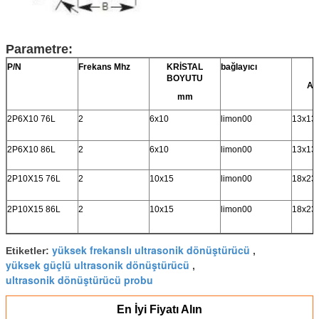
Parametre:
P/N
Frekans Mhz
KRİSTAL
bağlayıcı
BOYUTU
Ax
mm
2P6X10 76L
2
6x10
limon00
13x13
2P6X10 86L
2
6x10
limon00
13x13
2P10X15 76L
2
10x15
limon00
18x23
2P10X15 86L
2
10x15
limon00
18x23
yüksek frekanslı ultrasonik dönüştürücü
Etiketler:
,
yüksek güçlü ultrasonik dönüştürücü
,
ultrasonik dönüştürücü probu
En İyi Fiyatı Alın