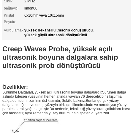
Sıklık:
2 MHZ
bağlayıcı:
limon00
Kristal
6x10mm veya 10x15mm
Boyutu:
yüksek frekanslı ultrasonik dönüştürücü
Vurgulamak:
,
yüksek güçlü ultrasonik dönüştürücü
Creep Waves Probe, yüksek açılı
ultrasonik boyuna dalgalara sahip
ultrasonik prob dönüştürücü
Özellikler:
Sürünme Dalgaları, yüksek açılı ultrasonik boyuna dalgalardır.Sürünen dalga
aslında bileşen yüzeyinin hemen altında yayılan 76 derecelik bir sıkıştırma
dalga demetinin zarfının üst kısmıdır, Şekil'e bakınız.Bunlar gerçek yüzey
dalgaları değildir ve enerji yüzeyin birkaç milimetresinde ve neredeyse yüzeye
paralel olarak yoğunlaşmıştır.Bu nedenle, teknik sığ yüzey kıran çatlaklara karşı
çok hassastır, aynı zamanda yüzey durumuna nispeten duyarsızdır.