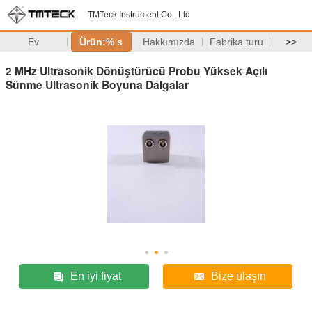
TMTeck Instrument Co., Ltd
Ev
Ürün:% s
Hakkımızda
Fabrika turu
>>
2 MHz Ultrasonik Dönüştürücü Probu Yüksek Açılı
Sünme Ultrasonik Boyuna Dalgalar
En iyi fiyat
Bize ulaşın